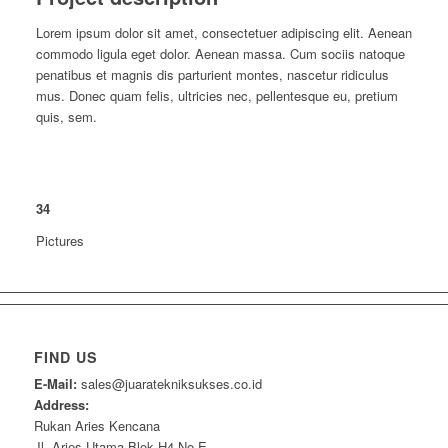
Lorem ipsum dolor sit amet, consectetuer adipiscing elit. Aenean
commodo ligula eget dolor. Aenean massa. Cum sociis natoque
penatibus et magnis dis parturient montes, nascetur ridiculus
mus. Donec quam felis, ultricies nec, pellentesque eu, pretium
quis, sem.
34
Pictures
FIND US
E-Mail:
sales@juaratekniksukses.co.id
Address:
Rukan Aries Kencana
Jl. Aries Utama Blok H4 No.E